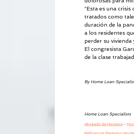
dolorosas para mill
“Esta es una crisis
tratados como tales
duración de la pand
a los residentes qu
perder su vivienda 
El congresista Garc
de la clase trabaja
By Home Loan Specialist
Home Loan Specialists
Abogado de Hipoteca
 - 
Modi
Refinanciar Prestamo Hipote