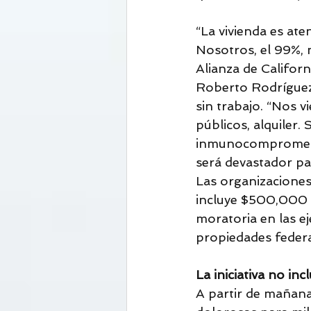
“La vivienda es at
Nosotros, el 99%, n
Alianza de Califo
Roberto Rodríguez,
sin trabajo. “Nos v
públicos, alquiler.
inmunocomprometido
será devastador par
Las organizaciones
incluye $500,000 m
moratoria en las e
propiedades federa
La iniciativa no in
A partir de mañana,