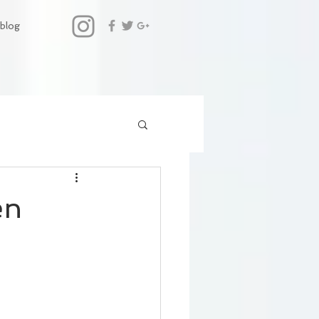
blog
en
e