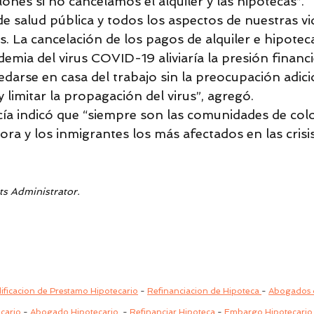
ones si no cancelamos el alquiler y las hipotecas”.
 de salud pública y todos los aspectos de nuestras v
. La cancelación de los pagos de alquiler e hipoteca
emia del virus COVID-19 aliviaría la presión financie
edarse en casa del trabajo sin la preocupación adici
y limitar la propagación del virus”, agregó.
ía indicó que “siempre son las comunidades de color
dora y los inmigrantes los más afectados en las crisis
s Administrator.
ficacion de Prestamo Hipotecario
 - 
Refinanciacion de Hipoteca 
- 
Abogados d
cario
- 
Abogado Hipotecario
 - 
Refinanciar Hipoteca
 - 
Embargo Hipotecario