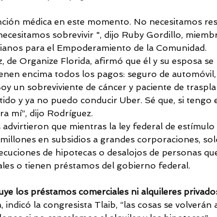
ención médica en este momento. No necesitamos res
ecesitamos sobrevivir ", dijo Ruby Gordillo, miembr
rnianos para el Empoderamiento de la Comunidad.
 de Organize Florida, afirmó que él y su esposa s
ienen encima todos los pagos: seguro de automóvil, 
 Soy un sobreviviente de cáncer y paciente de traspla
 y ya no puedo conducir Uber. Sé que, si tengo es
a mí”, dijo Rodríguez.
 advirtieron que mientras la ley federal de estímul
illones en subsidios a grandes corporaciones, sol
jecuciones de hipotecas o desalojos de personas que
les o tienen préstamos del gobierno federal.
cluye los préstamos comerciales ni alquileres privado
 indicó la congresista Tlaib, “las cosas se volverán