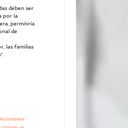
idas deben ser 
 por la 
ra, permitiría 
onal de 
, las familias 
”.
e Foreclosure
 - 
 - 
Embargo de 