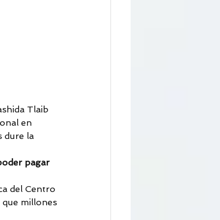
ashida Tlaib 
onal en 
 dure la 
poder pagar 
ca del Centro 
n que millones 