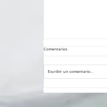
Comentarios
Escribir un comentario...
Modificacion de Prestamo
Hipotecario; Que es y para
que Sirve.