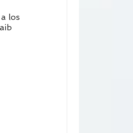
a los 
aib