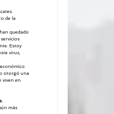
cates. 
o de la 
e han quedado 
servicios 
nte. Estoy 
te virus, 
o económico 
o otorgó una 
 viven en 
s.
 aún más 