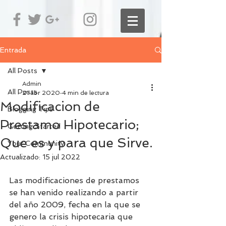
Entrada
All Posts
Admin
All Posts
21 abr 2020
4 min de lectura
Modificacion de
Blogging Tips
Prestamo Hipotecario;
Getting Started
Que es y para que Sirve.
Your Community
Actualizado:
15 jul 2022
Las modificaciones de prestamos 
se han venido realizando a partir 
del año 2009, fecha en la que se 
genero la crisis hipotecaria que 