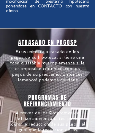
modificación de préstamo hipotecario
poniendose en
CONTACTO
con nuestra
oficina.
ATRASADO EN PAGOS?
Si usted esta atrasado en los
pagos de su hipoteca, si tiene una
tasa ajustable, o simplemente si le
es imposible continuar con los
pagos de su prestamo, Entonces
Llamenos! podemos ayudarle.
PROGRAMAS DE
REFINANCIAMIENTO
A traves de los Programas de
Refinanciamiento usted puede
lograr la reduccion de sus pagos, al
igual que la reduccion de las