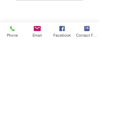
Phone
Email
Facebook
Contact Form
(800) 307-4581
Llame Ahora para un Analisis
Gratuito de su Situacion
Contacto