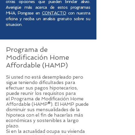
otras opciones que pueden brindar alivio.
Averigüe más acerca de estos programas
MHA; Pongase en
CONTACTO
con nuestra
oficina y reciba un analisis gratuito sobre su
situacion.
Programa de
Modificación Home
Affordable (HAMP)
Si usted no está desempleado pero
sigue teniendo dificultades para
efectuar sus pagos hipotecarios,
puede reunir los requisitos para
el Programa de Modificación Home
Affordable (HAMP®). El HAMP puede
disminuir sus mensualidades de la
hipoteca ​con el fin de hacerlas más
económicas y sostenibles a largo
plazo.
Si en la actualidad ocupa su vivienda