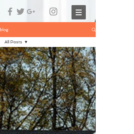
blog
All Posts
All Posts
Blogging
Tips
Getting
Started
Your
Community