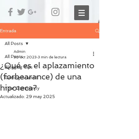
Entrada
All Posts
Admin
All Posts
30 oct 2023
3 min de lectura
¿Qué es el aplazamiento
Blogging Tips
(forbearance) de una
Getting Started
hipoteca?
Your Community
Actualizado:
29 may 2025